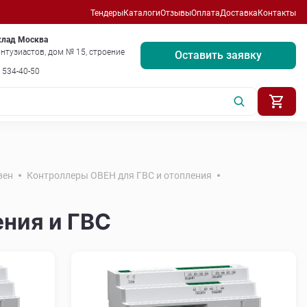
Тендеры
Каталоги
Отзывы
Оплата
Доставка
Контакты
клад Москва
нтузиастов, дом № 15, строение
Оставить заявку
) 534-40-50
вен
Контроллеры ОВЕН для ГВС и отопления
ния и ГВС