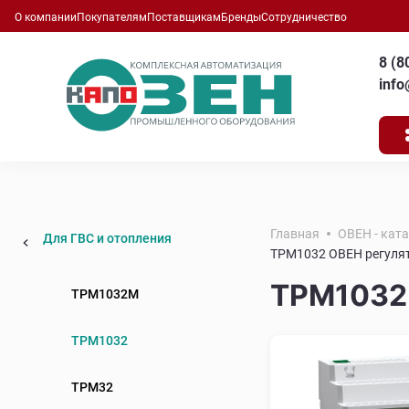
О компании
Покупателям
Поставщикам
Бренды
Сотрудничество
8 (8
inf
Главная
ОВЕН - кат
Для ГВС и отопления
ТРМ1032 ОВЕН регулят
ТРМ1032 
ТРМ1032М
ТРМ1032
ТРМ32