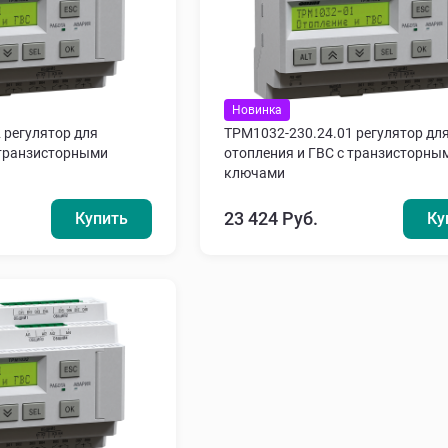
Новинка
 регулятор для
ТРМ1032-230.24.01 регулятор дл
 транзисторными
отопления и ГВС с транзисторны
ключами
23 424 Руб.
Купить
Ку