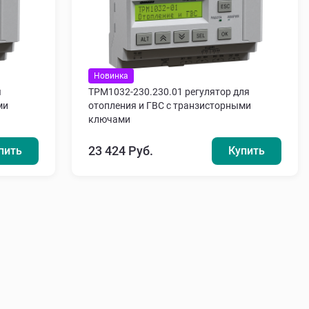
Новинка
я
ТРМ1032-230.230.01 регулятор для
ми
отопления и ГВС с транзисторными
ключами
23 424 Руб.
пить
Купить