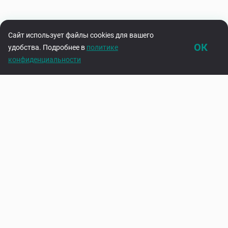
Сайт использует файлы cookies для вашего
ОК
удобства. Подробнее в
политике
конфиденциальности
Каталог
Корзина
Подпишитесь на нашу рассылку
Узнавайте первыми об акциях и новинках
Введите адрес электронной почты
Подписаться
Нажимая на кнопку «Подписаться», вы соглашаетесь с
политикой
конфиденциальности
О нас
Контакты