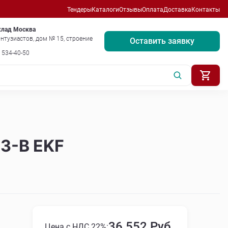
Тендеры
Каталоги
Отзывы
Оплата
Доставка
Контакты
клад Москва
нтузиастов, дом № 15, строение
Оставить заявку
) 534-40-50
3-B EKF
36 552 Руб.
Цена с НДС 22%: