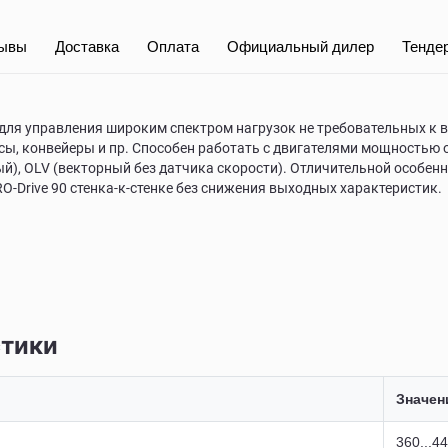
ывы
Доставка
Оплата
Официальный дилер
Тенде
 для управления широким спектром нагрузок не требовательных к 
сы, конвейеры и пр. Способен работать с двигателями мощностью о
ый), OLV (векторный без датчика скорости). Отличительной особе
-Drive 90 стенка-к-стенке без снижения выходных характеристик.
стики
Значен
360...4