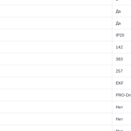
Да
Да
IP20
142
383
257
EKF
PRO-Dri
Нет
Нет
Нет