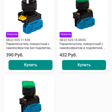
Новинка
Новинка
SB-22.S3S.11.K00
SB-22.S2S.10.G03G
Переключатель поворотный с
Переключатель поворотный с
самовозвратом без подсветки,
самовозвратом и подсветкой, 2
3 пол., NO+NC, черный
пол., NO, 24 V, зеленый
390 Руб.
432 Руб.
Кипприбор
Кипприбор
Купить
Купить