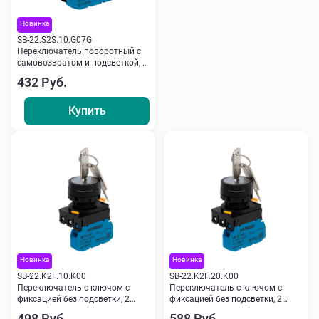
Новинка
SB-22.S2S.10.G07G
Переключатель поворотный с
самовозвратом и подсветкой, 2
пол., NO, 220 V, зеленый
432 Руб.
Кипприбор
Купить
Новинка
Новинка
SB-22.K2F.10.K00
SB-22.K2F.20.K00
Переключатель с ключом с
Переключатель с ключом с
фиксацией без подсветки, 2
фиксацией без подсветки, 2
пол., NO, черный Кипприбор
пол., 2NO, черный Кипприбор
498 Руб.
588 Руб.