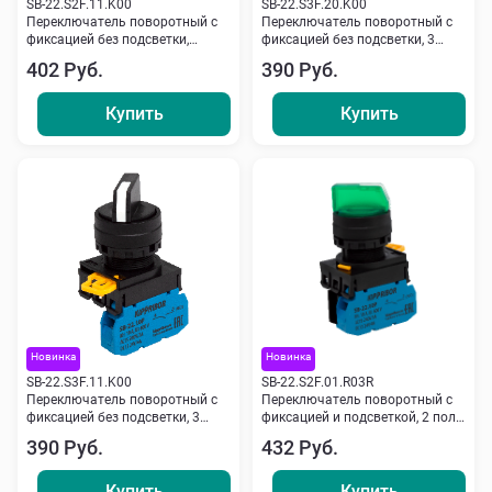
SB-22.S2F.11.K00
SB-22.S3F.20.K00
Переключатель поворотный с
Переключатель поворотный с
фиксацией без подсветки,
фиксацией без подсветки, 3
NO+NC, черный Кипприбор
положения, 2NO, черный
402 Руб.
390 Руб.
Кипприбор
Купить
Купить
Новинка
Новинка
SB-22.S3F.11.K00
SB-22.S2F.01.R03R
Переключатель поворотный с
Переключатель поворотный с
фиксацией без подсветки, 3
фиксацией и подсветкой, 2 пол.,
пол., NO+NC, черный Кипприбор
NC, 24 V красный Кипприбор
390 Руб.
432 Руб.
Купить
Купить