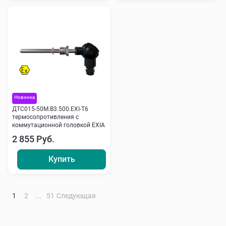
Новинка
ДТС015-50М.В3.500.ЕХI-Т6
термосопротивления с
коммутационной головкой EXIA
2 855 Руб.
Купить
1
2
...
51
Следующая