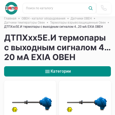
Поиск по каталогу
Главная
ОВЕН - каталог оборудования
Датчики ОВЕН
Датчики температуры Овен
Термопары взрывозащищенные Овен
ДТПХхх5Е.И термопары с выходным сигналом 4…20 мА EXIA ОВЕН
ДТПХхх5Е.И термопары
с выходным сигналом 4…
20 мА EXIA ОВЕН
Категории