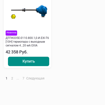
Новинка
ДТПК035Е-0110.800.1,0.И.ЕХI-Т6
[10Н] термопара с выходным
сигналом 4…20 мА EXIA
42 358 Руб.
Купить
1
2
...
7
Следующая