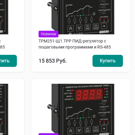
Новинка
с
ТРМ251-Щ1.ТРР ПИД-регулятор с
485
пошаговыми программами и RS-485
15 853 Руб.
пить
Купить