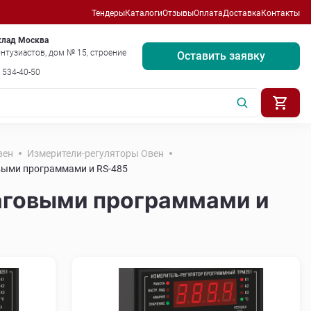
Тендеры
Каталоги
Отзывы
Оплата
Доставка
Контакты
клад Москва
нтузиастов, дом № 15, строение
Оставить заявку
) 534-40-50
вен
Измерители-регуляторы Овен
выми программами и RS-485
аговыми программами и