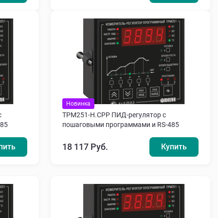
Новинка
с
ТРМ251-Н.СРР ПИД-регулятор с
485
пошаговыми программами и RS-485
18 117 Руб.
пить
Купить