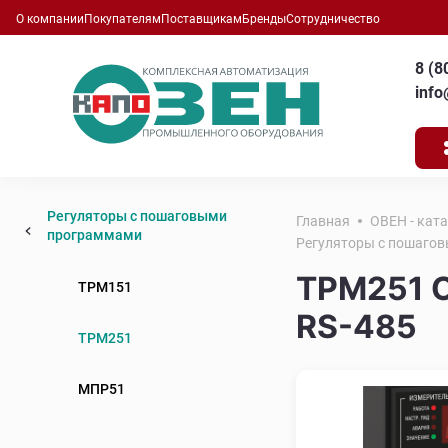
О компании
Покупателям
Поставщикам
Бренды
Сотрудничество
8 (8
inf
Регуляторы с пошаговыми
Главная
ОВЕН - кат
программами
Регуляторы с пошаго
ТРМ251 О
ТРМ151
RS-485
ТРМ251
МПР51