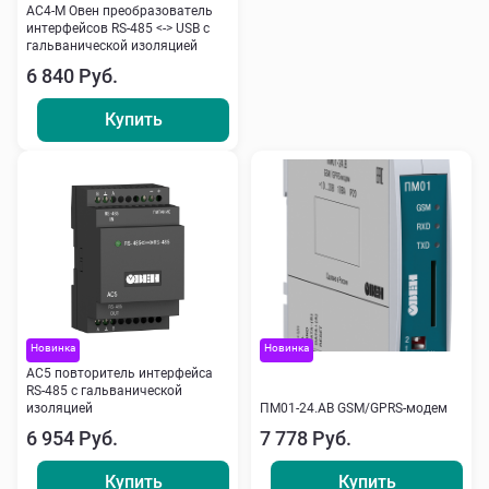
АС4-М Овен преобразователь
интерфейсов RS-485 <-> USB с
гальванической изоляцией
6 840 Руб.
Купить
Новинка
Новинка
АС5 повторитель интерфейса
RS-485 c гальванической
изоляцией
ПМ01-24.АВ GSM/GPRS-модем
6 954 Руб.
7 778 Руб.
Купить
Купить