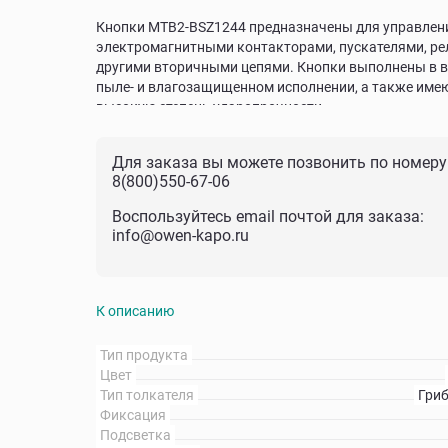
Кнопки MTB2-BSZ1244 предназначены для управлен
электромагнитными контакторами, пускателями, ре
другими вторичными цепями. Кнопки выполнены в 
пыле- и влагозащищенном исполнении, а также име
высокую степень ударопрочности.
Для заказа вы можете позвонить по номеру
8(800)550-67-06
Воспользуйтесь email почтой для заказа:
info@owen-kapo.ru
К описанию
Тип продукта
Цвет
Тип толкателя
Гри
Фиксация
Подсветка