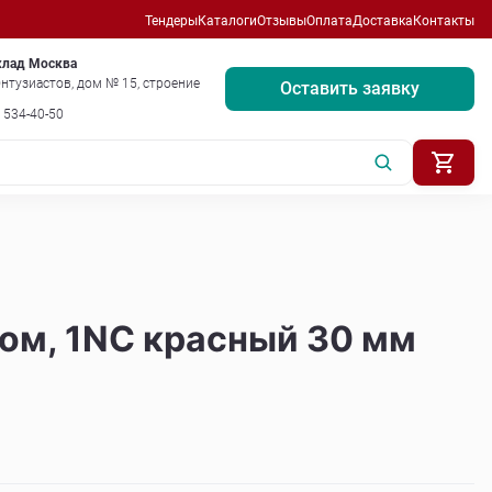
Тендеры
Каталоги
Отзывы
Оплата
Доставка
Контакты
клад Москва
нтузиастов, дом № 15, строение
Оставить заявку
) 534-40-50
ом, 1NC красный 30 мм