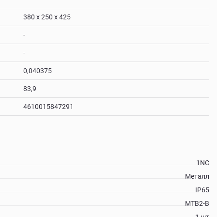
380 х 250 х 425
-
-
0,040375
83,9
4610015847291
1NC
Металл
IP65
MTB2-B