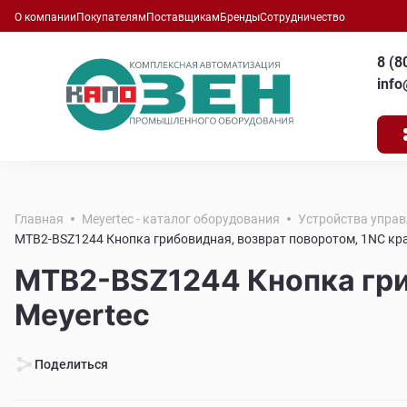
О компании
Покупателям
Поставщикам
Бренды
Сотрудничество
8 (8
inf
Главная
Meyertec - каталог оборудования
Устройства управ
MTB2-BSZ1244 Кнопка грибовидная, возврат поворотом, 1NC кра
MTB2-BSZ1244 Кнопка гри
Meyertec
Поделиться