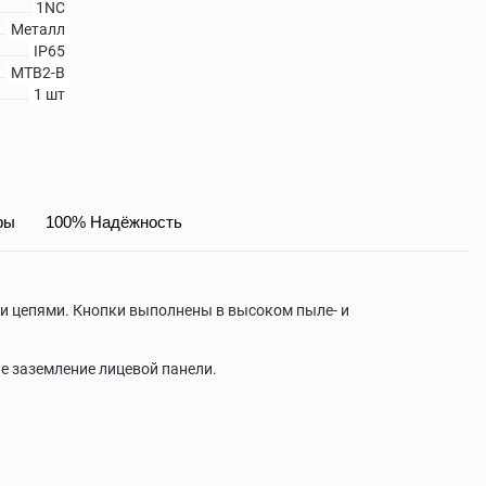
1NC
Металл
IP65
MTB2-B
1 шт
ры
100% Надёжность
и цепями. Кнопки выполнены в высоком пыле- и
е заземление лицевой панели.