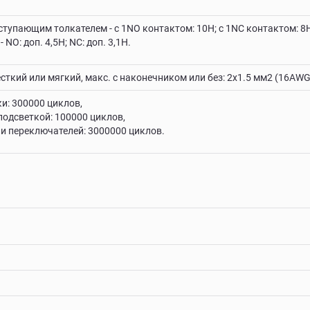
тупающим толкателем - с 1NO контактом: 10Н; с 1NC контактом: 8
O: доп. 4,5Н; NC: доп. 3,1Н.
сткий или мягкий, макс. c наконечником или без: 2х1.5 мм2 (16AW
и: 300000 циклов,
подсветкой: 100000 циклов,
и переключателей: 3000000 циклов.