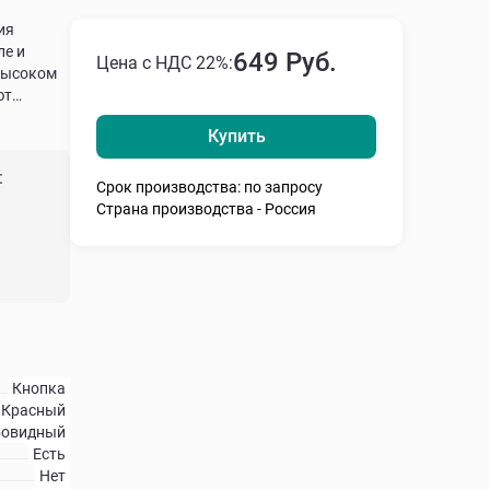
ия
ле и
649 Руб.
Цена с НДС 22%:
высоком
ют
Купить
:
Срок производства: по запросу
Страна производства - Россия
Кнопка
Красный
бовидный
Есть
Нет