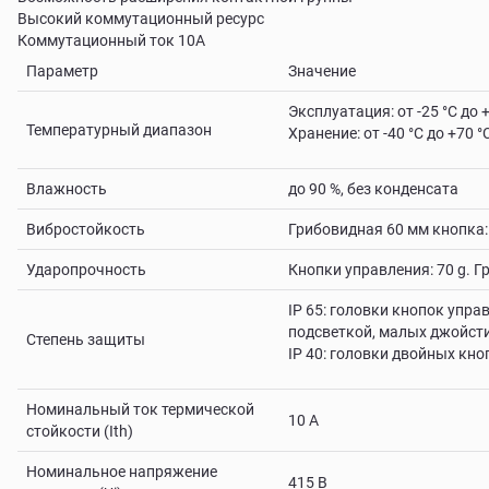
Высокий коммутационный ресурс
Коммутационный ток 10А
Параметр
Значение
Эксплуатация: от -25 °C до 
Температурный диапазон
Хранение: от -40 °C до +70 °
Влажность
до 90 %, без конденсата
Вибростойкость
Грибовидная 60 мм кнопка: 
Ударопрочность
Кнопки управления: 70 g. Г
IP 65: головки кнопок упр
подсветкой, малых джойст
Степень защиты
IP 40: головки двойных кн
Номинальный ток термической
10 А
стойкости (Ith)
Номинальное напряжение
415 В