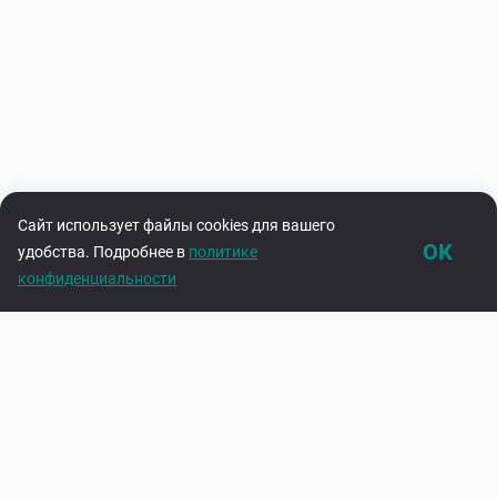
Сайт использует файлы cookies для вашего
ОК
удобства. Подробнее в
политике
конфиденциальности
Каталог
Корзина
Подпишитесь на нашу рассылку
Узнавайте первыми об акциях и новинках
Введите адрес электронной почты