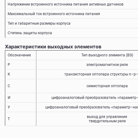
Напряжение встроенного источника питания активных датчиков
Максимальный ток встроенного источника питания
Тип и габаритные размеры корпуса
Степень защиты корпуса
Характеристики выходных элементов
Обозначение
Тип выходного элемента (ВЭ)
Р
электромагнитное реле
К
транзисторная оптопара структуры n–p–
С
симисторная оптопара
И
цифроаналоговый преобразователь «параметр–
У
цифроаналоговый преобразователь «параметр–нап
выход для управления
Т
твердотельным реле