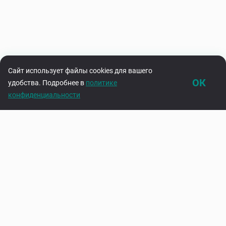
Сайт использует файлы cookies для вашего
ОК
удобства. Подробнее в
политике
конфиденциальности
Каталог
Корзина
Подпишитесь на нашу рассылку
Узнавайте первыми об акциях и новинках
Введите адрес электронной почты
Подписаться
Нажимая на кнопку «Подписаться», вы соглашаетесь с
политикой
конфиденциальности