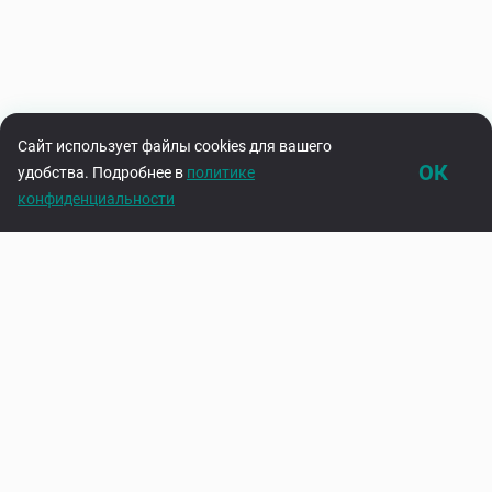
Сайт использует файлы cookies для вашего
ОК
удобства. Подробнее в
политике
конфиденциальности
Каталог
Корзина
Подпишитесь на нашу рассылку
Узнавайте первыми об акциях и новинках
Введите адрес электронной почты
Подписаться
Нажимая на кнопку «Подписаться», вы соглашаетесь с
политикой
конфиденциальности