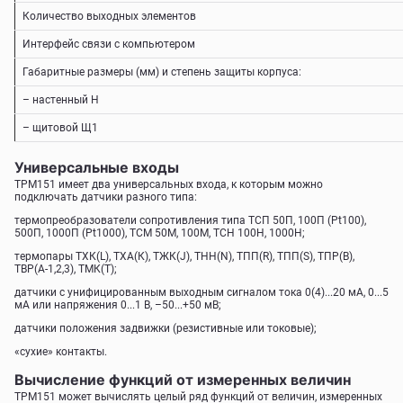
Количество выходных элементов
Интерфейс связи с компьютером
Габаритные размеры (мм) и степень защиты корпуса:
– настенный Н
– щитовой Щ1
Универсальные входы
ТРМ151 имеет два универсальных входа, к которым можно
подключать датчики разного типа:
термопреобразователи сопротивления типа ТСП 50П, 100П (Pt100),
500П, 1000П (Pt1000), ТСМ 50М, 100М, ТСН 100Н, 1000Н;
термопары TХК(L), ТХА(К), ТЖК(J), ТНН(N), ТПП(R), ТПП(S), ТПР(В),
TВР(А-1,2,3), ТМК(Т);
датчики с унифицированным выходным сигналом тока 0(4)...20 мА, 0...5
мА или напряжения 0...1 В, –50...+50 мВ;
датчики положения задвижки (резистивные или токовые);
«сухие» контакты.
Вычисление функций от измеренных величин
ТРМ151 может вычислять целый ряд функций от величин, измеренных