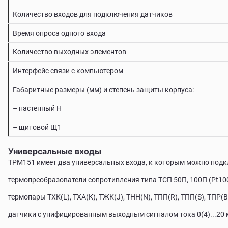
Количество входов для подключения датчиков
Время опроса одного входа
Количество выходных элементов
Интерфейс связи с компьютером
Габаритные размеры (мм) и степень защиты корпуса:
– настенный Н
– щитовой Щ1
Универсальные входы
ТРМ151 имеет два универсальных входа, к которым можно подк
термопреобразователи сопротивления типа ТСП 50П, 100П (Pt100)
термопары TХК(L), ТХА(К), ТЖК(J), ТНН(N), ТПП(R), ТПП(S), ТПР(В),
датчики с унифицированным выходным сигналом тока 0(4)...20 мА,