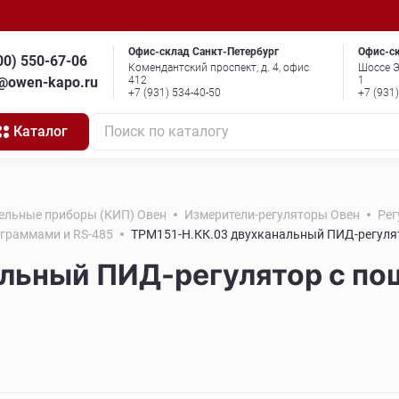
Офис-склад Санкт-Петербург
Офис-с
00) 550-67-06
Комендантский проспект, д. 4, офис
Шоссе Э
o@owen-kapo.ru
412
1
+7 (931) 534-40-50
+7 (931
Каталог
Поиск по каталогу
ельные приборы (КИП) Овен
Измерители-регуляторы Овен
Рег
граммами и RS-485
ТРМ151-Н.КК.03 двухканальный ПИД-регуля
льный ПИД-регулятор с п