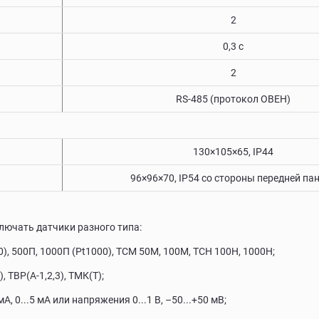
2
0,3 с
2
RS-485 (протокол ОВЕН)
130×105×65, IP44
96×96×70, IP54 со cтороны передней па
лючать датчики разного типа:
, 500П, 1000П (Pt1000), ТСМ 50М, 100М, ТСН 100Н, 1000Н;
 TВР(А-1,2,3), ТМК(Т);
 0...5 мА или напряжения 0...1 В, –50...+50 мВ;