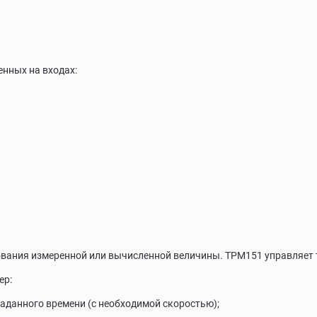
нных на входах:
ования измеренной или вычисленной величины. ТРМ151 управляет 
ер:
заданного времени (с необходимой скоростью);