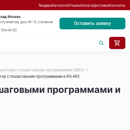
Тендеры
Каталоги
Отзывы
Оплата
Доставка
Контакты
клад Москва
нтузиастов, дом № 15, строение
Оставить заявку
) 534-40-50
уляторы с пошаговыми программами ОВЕН
тор с пошаговыми программами и RS-485
ошаговыми программами и