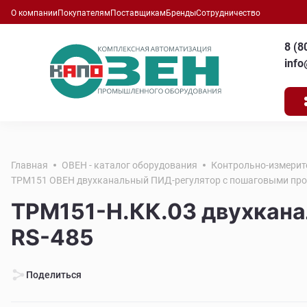
О компании
Покупателям
Поставщикам
Бренды
Сотрудничество
8 (8
inf
Главная
ОВЕН - каталог оборудования
Контрольно-измерит
ТРМ151 ОВЕН двухканальный ПИД-регулятор с пошаговыми про
ТРМ151-Н.КК.03 двухкана
RS-485
Поделиться