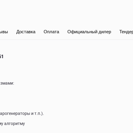
ывы
Доставка
Оплата
Официальный дилер
Тенде
51
измами:
рогенераторы и т.п.).
му алгоритму