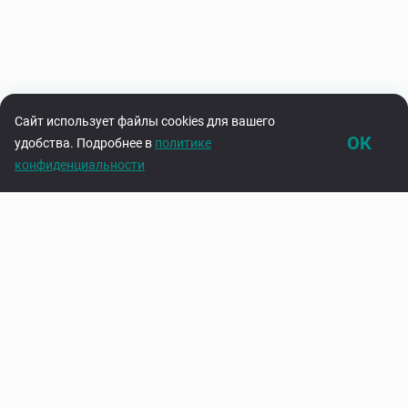
Сайт использует файлы cookies для вашего
ОК
удобства. Подробнее в
политике
конфиденциальности
Каталог
Корзина
Подпишитесь на нашу рассылку
Узнавайте первыми об акциях и новинках
Введите адрес электронной почты
Подписаться
Нажимая на кнопку «Подписаться», вы соглашаетесь с
политикой
конфиденциальности