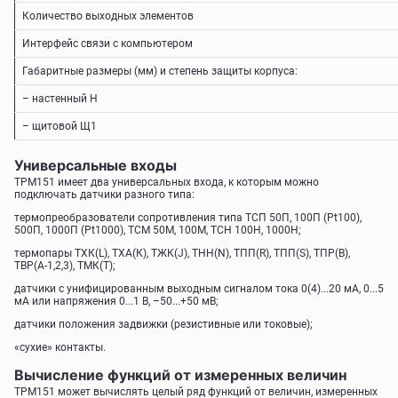
Количество выходных элементов
Интерфейс связи с компьютером
Габаритные размеры (мм) и степень защиты корпуса:
– настенный Н
– щитовой Щ1
Универсальные входы
ТРМ151 имеет два универсальных входа, к которым можно
подключать датчики разного типа:
термопреобразователи сопротивления типа ТСП 50П, 100П (Pt100),
500П, 1000П (Pt1000), ТСМ 50М, 100М, ТСН 100Н, 1000Н;
термопары TХК(L), ТХА(К), ТЖК(J), ТНН(N), ТПП(R), ТПП(S), ТПР(В),
TВР(А-1,2,3), ТМК(Т);
датчики с унифицированным выходным сигналом тока 0(4)...20 мА, 0...5
мА или напряжения 0...1 В, –50...+50 мВ;
датчики положения задвижки (резистивные или токовые);
«сухие» контакты.
Вычисление функций от измеренных величин
ТРМ151 может вычислять целый ряд функций от величин, измеренных