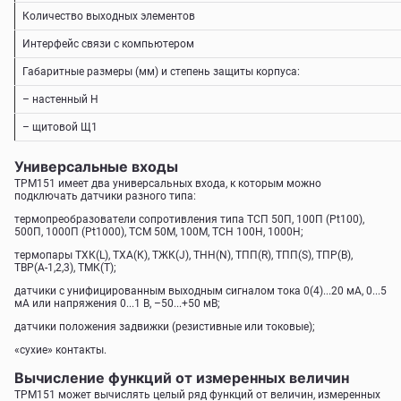
Количество выходных элементов
Интерфейс связи с компьютером
Габаритные размеры (мм) и степень защиты корпуса:
– настенный Н
– щитовой Щ1
Универсальные входы
ТРМ151 имеет два универсальных входа, к которым можно
подключать датчики разного типа:
термопреобразователи сопротивления типа ТСП 50П, 100П (Pt100),
500П, 1000П (Pt1000), ТСМ 50М, 100М, ТСН 100Н, 1000Н;
термопары TХК(L), ТХА(К), ТЖК(J), ТНН(N), ТПП(R), ТПП(S), ТПР(В),
TВР(А-1,2,3), ТМК(Т);
датчики с унифицированным выходным сигналом тока 0(4)...20 мА, 0...5
мА или напряжения 0...1 В, –50...+50 мВ;
датчики положения задвижки (резистивные или токовые);
«сухие» контакты.
Вычисление функций от измеренных величин
ТРМ151 может вычислять целый ряд функций от величин, измеренных