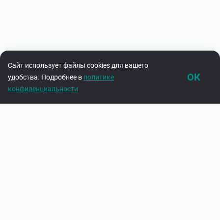
Сайт использует файлы cookies для вашего
ОК
удобства. Подробнее в
политике
конфиденциальности
Каталог
Корзина
Подпишитесь на нашу рассылку
Узнавайте первыми об акциях и новинках
Введите адрес электронной почты
Подписаться
Нажимая на кнопку «Подписаться», вы соглашаетесь с
политикой
конфиденциальности