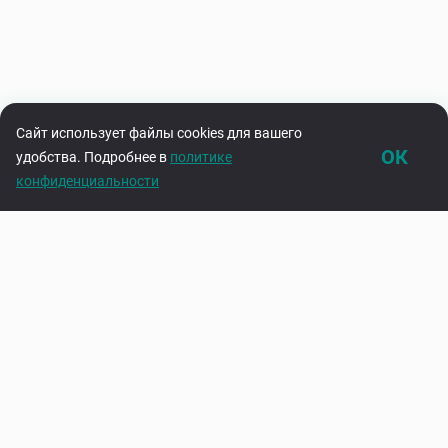
Сайт использует файлы cookies для вашего
ОК
удобства. Подробнее в
политике
конфиденциальности
Каталог
Корзина
Подпишитесь на нашу рассылку
Узнавайте первыми об акциях и новинках
Введите адрес электронной почты
Подписаться
Нажимая на кнопку «Подписаться», вы соглашаетесь с
политикой
конфиденциальности