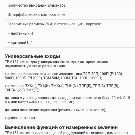
Количество выходных элементов
Интерфейс связи с компьютером
Габаритные размеры (мм) и степень защиты корпуса:
– настенный Н
– щитовой Щ1
Универсальные входы
ТРМ151 имеет два универсальных входа, к которым можно
подключать датчики разного типа:
термопреобразователи сопротивления типа ТСП 50П, 100П (Pt100),
500П, 1000П (Pt1000), ТСМ 50М, 100М, ТСН 100Н, 1000Н;
термопары TХК(L), ТХА(К), ТЖК(J), ТНН(N), ТПП(R), ТПП(S), ТПР(В),
TВР(А-1,2,3), ТМК(Т);
датчики с унифицированным выходным сигналом тока 0(4)...20 мА, 0...5
мА или напряжения 0...1 В, –50...+50 мВ;
датчики положения задвижки (резистивные или токовые);
«сухие» контакты.
Вычисление функций от измеренных величин
ТРМ151 может вычислять целый ряд функций от величин, измеренных