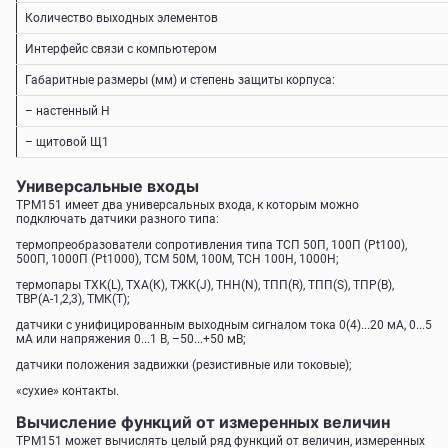
Количество выходных элементов
Интерфейс связи с компьютером
Габаритные размеры (мм) и степень защиты корпуса:
– настенный Н
– щитовой Щ1
Универсальные входы
ТРМ151 имеет два универсальных входа, к которым можно
подключать датчики разного типа:
термопреобразователи сопротивления типа ТСП 50П, 100П (Pt100),
500П, 1000П (Pt1000), ТСМ 50М, 100М, ТСН 100Н, 1000Н;
термопары TХК(L), ТХА(К), ТЖК(J), ТНН(N), ТПП(R), ТПП(S), ТПР(В),
TВР(А-1,2,3), ТМК(Т);
датчики с унифицированным выходным сигналом тока 0(4)...20 мА, 0...5
мА или напряжения 0...1 В, –50...+50 мВ;
датчики положения задвижки (резистивные или токовые);
«сухие» контакты.
Вычисление функций от измеренных величин
ТРМ151 может вычислять целый ряд функций от величин, измеренных