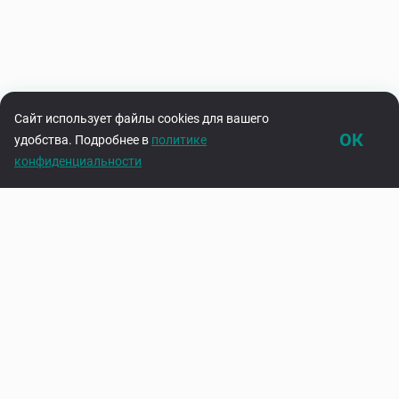
Сайт использует файлы cookies для вашего
ОК
удобства. Подробнее в
политике
конфиденциальности
Каталог
Корзина
Подпишитесь на нашу рассылку
Узнавайте первыми об акциях и новинках
Введите адрес электронной почты
Подписаться
Нажимая на кнопку «Подписаться», вы соглашаетесь с
политикой
конфиденциальности