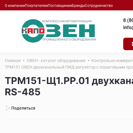
О компании
Покупателям
Поставщикам
Бренды
Сотрудничество
8 (8
inf
Главная
ОВЕН - каталог оборудования
Контрольно-измерит
ТРМ151 ОВЕН двухканальный ПИД-регулятор с пошаговыми про
ТРМ151-Щ1.РР.01 двухкан
RS-485
Поделиться