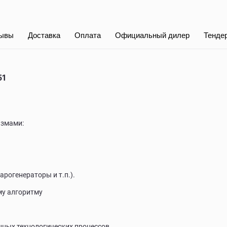
ывы
Доставка
Оплата
Официальный дилер
Тенде
51
измами:
рогенераторы и т.п.).
му алгоритму
ных технологических процессов