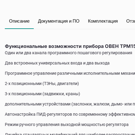
Описание
Документация и ПО
Комплектация
Отз
Функциональные возможности прибора ОВЕН ТРМ1
Один или два канала программного пошагового регулирования
Два встроенных универсальных входа и два выхода
Программное управление различными исполнительными механ
2-х позиционными (ТЭНы, двигатели)
3-х позиционными (задвижки, краны)
дополнительными устройствами (заслонки, жалюзи, дымо- или па
Автонастройка ПИД-регуляторов по современному эффективно
Режим ручного управления выходной мощностью регулятора
Линейка стандартных модификаций для наиболее распространен