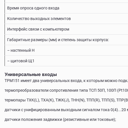
Время опроса одного входа
Количество выходных элементов
Интерфейс связи с компьютером
Габаритные размеры (мм) и степень защиты корпуса:
– настенный Н
– щитовой Щ1
Универсальные входы
ТРМ151 имеет два универсальных входа, к которым можно подк
термопреобразователи сопротивления типа ТСП 50П, 100П (Pt100)
термопары TХК(L), ТХА(К), ТЖК(J), ТНН(N), ТПП(R), ТПП(S), ТПР(В),
датчики с унифицированным выходным сигналом тока 0(4)...20 мА,
датчики положения задвижки (резистивные или токовые);