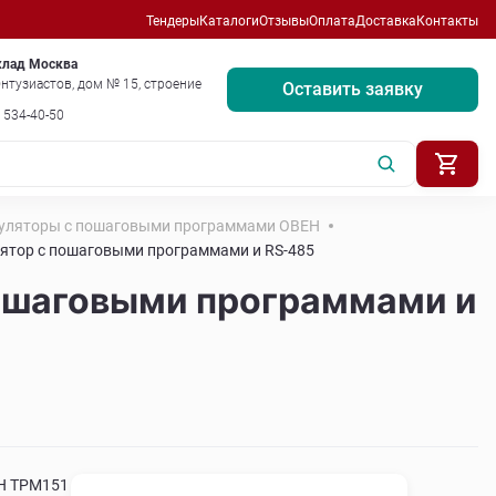
Тендеры
Каталоги
Отзывы
Оплата
Доставка
Контакты
клад Москва
нтузиастов, дом № 15, строение
Оставить заявку
) 534-40-50
уляторы с пошаговыми программами ОВЕН
ятор с пошаговыми программами и RS-485
пошаговыми программами и
Н ТРМ151