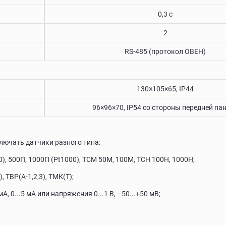
0,3 с
2
RS-485 (протокол ОВЕН)
130×105×65, IP44
96×96×70, IP54 со cтороны передней па
лючать датчики разного типа:
, 500П, 1000П (Pt1000), ТСМ 50М, 100М, ТСН 100Н, 1000Н;
 TВР(А-1,2,3), ТМК(Т);
 0...5 мА или напряжения 0...1 В, –50...+50 мВ;