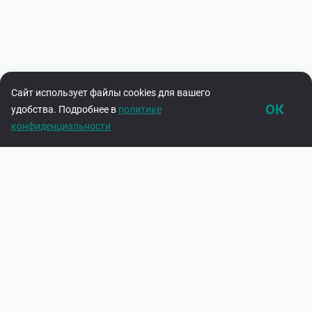
Сайт использует файлы cookies для вашего
ОК
удобства. Подробнее в
политике
конфиденциальности
Каталог
Корзина
Подпишитесь на нашу рассылку
Узнавайте первыми об акциях и новинках
Введите адрес электронной почты
Подписаться
Нажимая на кнопку «Подписаться», вы соглашаетесь с
политикой
конфиденциальности