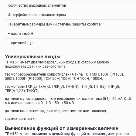
Количество выходных элементов
Интерфейс связи с компьютером
Габаритные размеры (мм) и степень защиты корпуса:
– настенный Н
– щитовой Щ1
Универсальные входы
ТРМ151 имеет два универсальных входа, к которым можно
подключать датчики разного типа:
термопреобразователи сопротивления типа ТСП 50П, 100П (Pt100),
500П, 1000П (Pt1000), ТСМ 50М, 100М, ТСН 100Н, 1000Н;
термопары TХК(L), ТХА(К), ТЖК(J), ТНН(N), ТПП(R), ТПП(S), ТПР(В),
TВР(А-1,2,3), ТМК(Т);
датчики с унифицированным выходным сигналом тока 0(4)...20 мА, 0...5
мА или напряжения 0...1 В, –50...+50 мВ;
датчики положения задвижки (резистивные или токовые);
«сухие» контакты.
Вычисление функций от измеренных величин
ТРМ151 может вычислять целый ряд функций от величин, измеренных