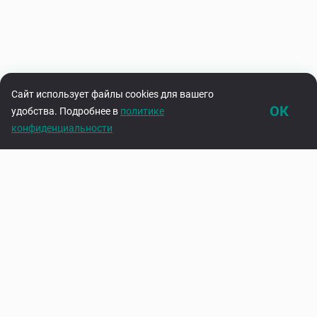
Сайт использует файлы cookies для вашего
ОК
удобства. Подробнее в
политике
конфиденциальности
Каталог
Корзина
Подпишитесь на нашу рассылку
Узнавайте первыми об акциях и новинках
Введите адрес электронной почты
Подписаться
Нажимая на кнопку «Подписаться», вы соглашаетесь с
политикой
конфиденциальности