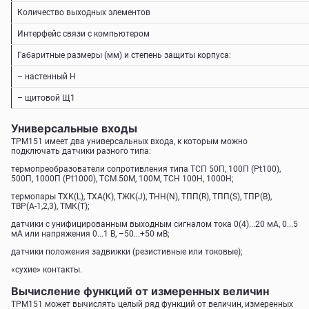
Количество выходных элементов
Интерфейс связи с компьютером
Габаритные размеры (мм) и степень защиты корпуса:
– настенный Н
– щитовой Щ1
Универсальные входы
ТРМ151 имеет два универсальных входа, к которым можно
подключать датчики разного типа:
термопреобразователи сопротивления типа ТСП 50П, 100П (Pt100),
500П, 1000П (Pt1000), ТСМ 50М, 100М, ТСН 100Н, 1000Н;
термопары TХК(L), ТХА(К), ТЖК(J), ТНН(N), ТПП(R), ТПП(S), ТПР(В),
TВР(А-1,2,3), ТМК(Т);
датчики с унифицированным выходным сигналом тока 0(4)...20 мА, 0...5
мА или напряжения 0...1 В, –50...+50 мВ;
датчики положения задвижки (резистивные или токовые);
«сухие» контакты.
Вычисление функций от измеренных величин
ТРМ151 может вычислять целый ряд функций от величин, измеренных