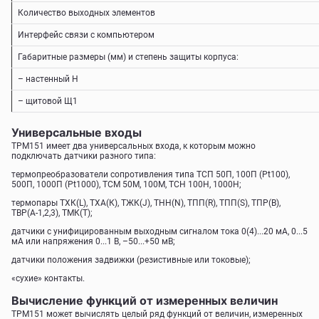
Количество выходных элементов
Интерфейс связи с компьютером
Габаритные размеры (мм) и степень защиты корпуса:
– настенный Н
– щитовой Щ1
Универсальные входы
ТРМ151 имеет два универсальных входа, к которым можно
подключать датчики разного типа:
термопреобразователи сопротивления типа ТСП 50П, 100П (Pt100),
500П, 1000П (Pt1000), ТСМ 50М, 100М, ТСН 100Н, 1000Н;
термопары TХК(L), ТХА(К), ТЖК(J), ТНН(N), ТПП(R), ТПП(S), ТПР(В),
TВР(А-1,2,3), ТМК(Т);
датчики с унифицированным выходным сигналом тока 0(4)...20 мА, 0...5
мА или напряжения 0...1 В, –50...+50 мВ;
датчики положения задвижки (резистивные или токовые);
«сухие» контакты.
Вычисление функций от измеренных величин
ТРМ151 может вычислять целый ряд функций от величин, измеренных