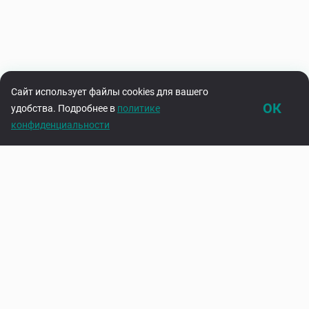
Сайт использует файлы cookies для вашего
ОК
удобства. Подробнее в
политике
конфиденциальности
Каталог
Корзина
Подпишитесь на нашу рассылку
Узнавайте первыми об акциях и новинках
Введите адрес электронной почты
Подписаться
Нажимая на кнопку «Подписаться», вы соглашаетесь с
политикой
конфиденциальности