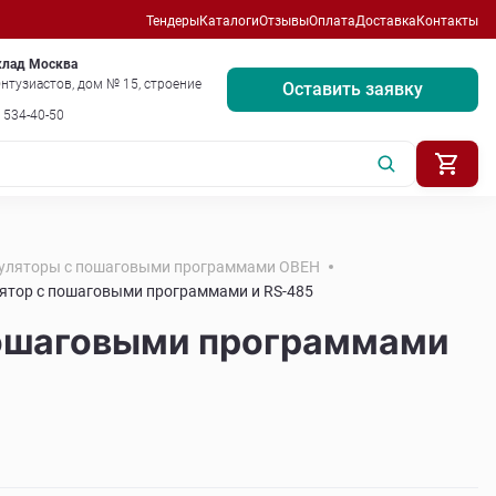
Тендеры
Каталоги
Отзывы
Оплата
Доставка
Контакты
клад Москва
нтузиастов, дом № 15, строение
Оставить заявку
) 534-40-50
уляторы с пошаговыми программами ОВЕН
ятор с пошаговыми программами и RS-485
пошаговыми программами