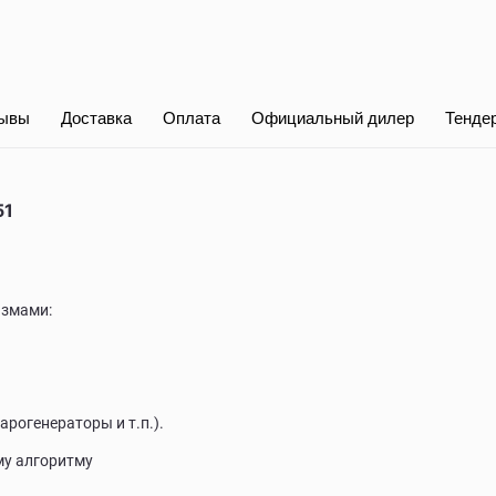
ывы
Доставка
Оплата
Официальный дилер
Тенде
51
измами:
рогенераторы и т.п.).
му алгоритму