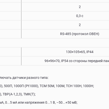
2
0,3 с
2
RS-485 (протокол ОВЕН)
130×105×65, IP44
96×96×70, IP54 со cтороны передней па
лючать датчики разного типа:
, 500П, 1000П (Pt1000), ТСМ 50М, 100М, ТСН 100Н, 1000Н;
 TВР(А-1,2,3), ТМК(Т);
 0...5 мА или напряжения 0...1 В, –50...+50 мВ;