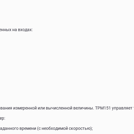
нных на входах:
ования измеренной или вычисленной величины. ТРМ151 управляет 
ер:
заданного времени (с необходимой скоростью);