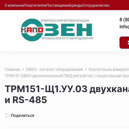
О компании
Покупателям
Поставщикам
Бренды
Сотрудничество
8 (8
inf
Главная
ОВЕН - каталог оборудования
Контрольно-измерит
ТРМ151 ОВЕН двухканальный ПИД-регулятор с пошаговыми про
ТРМ151-Щ1.УУ.03 двухка
и RS-485
Поделиться