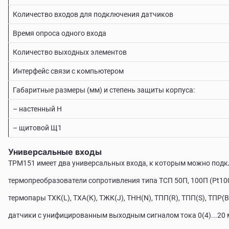
Количество входов для подключения датчиков
Время опроса одного входа
Количество выходных элементов
Интерфейс связи с компьютером
Габаритные размеры (мм) и степень защиты корпуса:
– настенный Н
– щитовой Щ1
Универсальные входы
ТРМ151 имеет два универсальных входа, к которым можно подк
термопреобразователи сопротивления типа ТСП 50П, 100П (Pt100)
термопары TХК(L), ТХА(К), ТЖК(J), ТНН(N), ТПП(R), ТПП(S), ТПР(В),
датчики с унифицированным выходным сигналом тока 0(4)...20 мА,