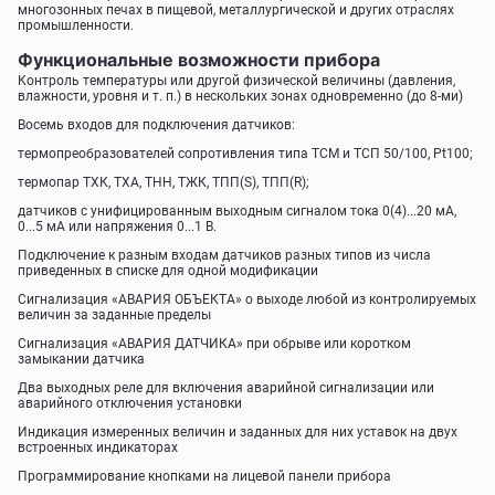
многозонных печах в пищевой, металлургической и других отраслях
промышленности.
Функциональные возможности прибора
Контроль температуры или другой физической величины (давления,
влажности, уровня и т. п.) в нескольких зонах одновременно (до 8-ми)
Восемь входов для подключения датчиков:
термопреобразователей сопротивления типа ТСМ и ТСП 50/100, Pt100;
термопар ТХК, ТХА, ТНН, ТЖК, ТПП(S), ТПП(R);
датчиков с унифицированным выходным сигналом тока 0(4)...20 мА,
0...5 мА или напряжения 0...1 В.
Подключение к разным входам датчиков разных типов из числа
приведенных в списке для одной модификации
Сигнализация «АВАРИЯ ОБЪЕКТА» о выходе любой из контролируемых
величин за заданные пределы
Сигнализация «АВАРИЯ ДАТЧИКА» при обрыве или коротком
замыкании датчика
Два выходных реле для включения аварийной сигнализации или
аварийного отключения установки
Индикация измеренных величин и заданных для них уставок на двух
встроенных индикаторах
Программирование кнопками на лицевой панели прибора