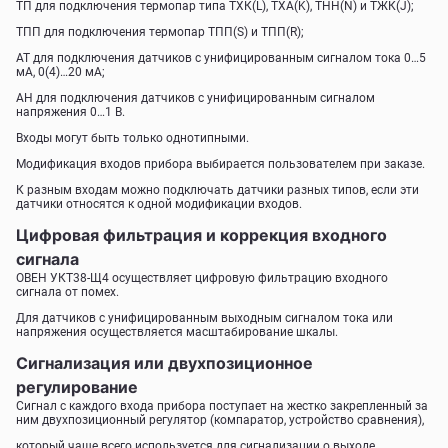
ТП для подключения термопар типа ТХК(L), ТХА(K), ТНН(N) и ТЖК(J);
ТПП для подключения термопар ТПП(S) и ТПП(R);
АТ для подключения датчиков с унифицированным сигналом тока 0…5
мА, 0(4)…20 мА;
АН для подключения датчиков с унифицированным сигналом
напряжения 0…1 В.
Входы могут быть только однотипными.
Модификация входов прибора выбирается пользователем при заказе.
К разным входам можно подключать датчики разных типов, если эти
датчики относятся к одной модификации входов.
Цифровая фильтрация и коррекция входного
сигнала
ОВЕН УКТ38-Щ4 осуществляет цифровую фильтрацию входного
сигнала от помех.
Для датчиков с унифицированным выходным сигналом тока или
напряжения осуществляется масштабирование шкалы.
Сигнализация или двухпозиционное
регулирование
Сигнал с каждого входа прибора поступает на жестко закрепленный за
ним двухпозиционный регулятор (компаратор, устройство сравнения),
который чаще всего используется для сигнализации о выходе