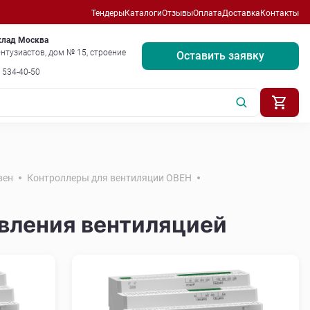
Тендеры
Каталоги
Отзывы
Оплата
Доставка
Контакты
клад Москва
нтузиастов, дом № 15, строение
Оставить заявку
) 534-40-50
вен
Контроллеры для вентиляции ОВЕН
вления вентиляцией