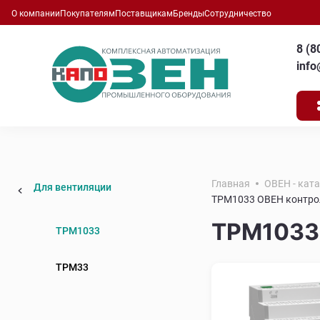
О компании
Покупателям
Поставщикам
Бренды
Сотрудничество
8 (8
inf
Главная
ОВЕН - кат
Для вентиляции
ТРМ1033 ОВЕН контрол
ТРМ1033 
ТРМ1033
ТРМ33